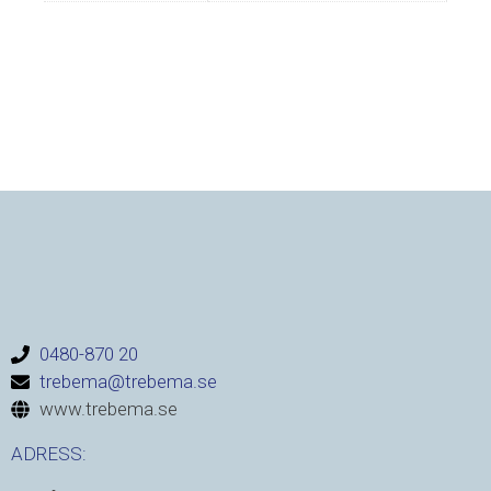
0480-870 20
trebema@trebema.se
www.trebema.se
ADRESS: