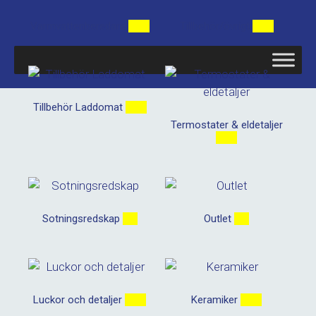
Varmvattenberedare
(11)
Tillbehör/övrigt
(10)
Tillbehör Laddomat
(14)
Termostater & eldetaljer
(24)
Sotningsredskap
(8)
Outlet
(5)
Luckor och detaljer
(42)
Keramiker
(10)