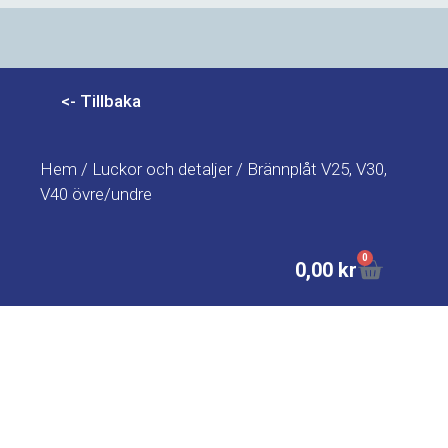
Hem
/
Luckor och detaljer
/ Brännplåt V25, V30,
V40 övre/undre
0
0,00
kr