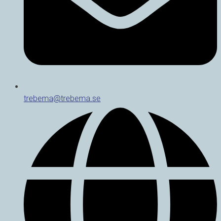
trebema@trebema.se