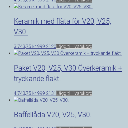
Keramik med fläta för V20, V25,
V30.
3.743,75
kr
999 2120
Lägg till i varukorg
Paket V20, V25, V30 Överkeramik +
tryckande fläkt.
4.743,75
kr
999 2131
Lägg till i varukorg
Baffellåda V20, V25, V30.