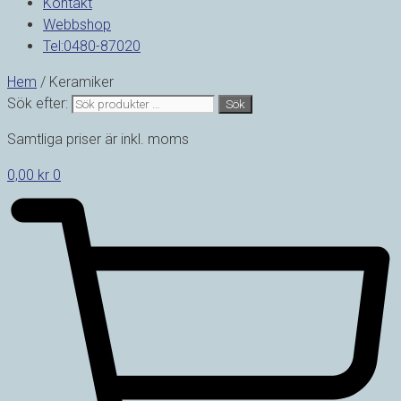
Kontakt
Webbshop
Tel:0480-87020
Hem
/ Keramiker
Sök efter:
Sök
Samtliga priser är inkl. moms
0,00
kr
0