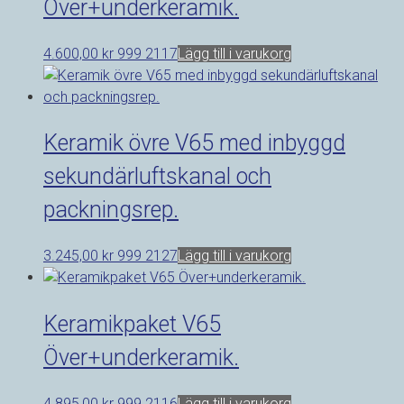
Över+underkeramik.
4.600,00
kr
999 2117
Lägg till i varukorg
Keramik övre V65 med inbyggd
sekundärluftskanal och
packningsrep.
3.245,00
kr
999 2127
Lägg till i varukorg
Keramikpaket V65
Över+underkeramik.
4.895,00
kr
999 2116
Lägg till i varukorg