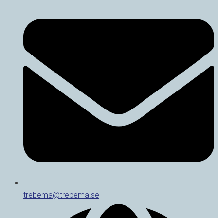
trebema@trebema.se