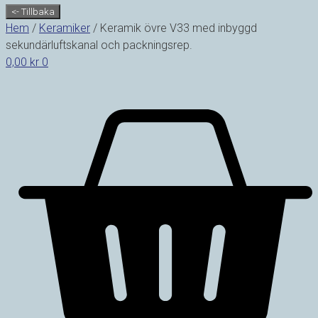
Hem
/
Keramiker
/ Keramik övre V33 med inbyggd
sekundärluftskanal och packningsrep.
0,00
kr
0