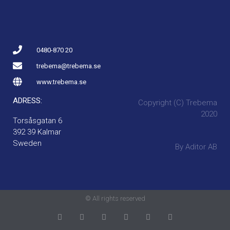
0480-870 20
trebema@trebema.se
www.trebema.se
ADRESS:
Copyright (C) Trebema
2020
Torsåsgatan 6
392 39 Kalmar
Sweden
By Aditor AB
© All rights reserved