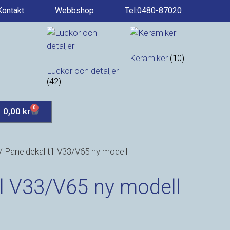
Kontakt
Webbshop
Tel:0480-87020
Keramiker
(10)
Luckor och detaljer
(42)
0
0,00
kr
/ Paneldekal till V33/V65 ny modell
ll V33/V65 ny modell