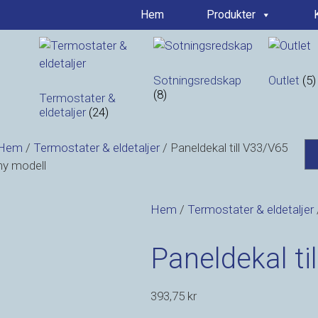
Hem
Produkter
Sotningsredskap
Outlet
(5)
(8)
Termostater &
)
eldetaljer
(24)
Hem
/
Termostater & eldetaljer
/ Paneldekal till V33/V65
ny modell
Hem
/
Termostater & eldetaljer
Paneldekal ti
393,75
kr